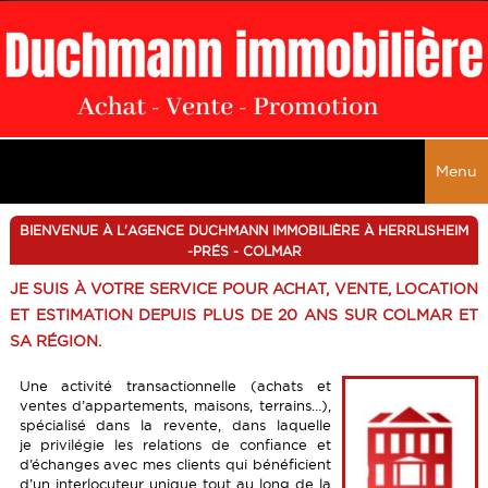
Menu
ACCUEIL
BIENVENUE À L'AGENCE DUCHMANN IMMOBILIÈRE À HERRLISHEIM
-PRÉS - COLMAR
VENTES
JE SUIS À VOTRE SERVICE POUR ACHAT, VENTE, LOCATION
TOUTES LES VENTES
LOCATIONS
ET ESTIMATION DEPUIS PLUS DE 20 ANS SUR COLMAR ET
SA RÉGION.
MAISONS
TOUTES LES LOCATIONS
ALERTE E-MAIL
Une activité transactionnelle (achats et
APPARTEMENTS
MAISONS
SERVICES
ventes d’appartements, maisons, terrains…),
IMMEUBLES
spécialisé dans la revente, dans laquelle
APPARTEMENTS
ESTIMATION
NOS BIENS VENDUS
je privilégie les relations de confiance et
LOCAUX COMMERCIAUX
d’échanges avec mes clients qui bénéficient
IMMEUBLES
VENDRE UN BIEN
d’un interlocuteur unique tout au long de la
CONTACT