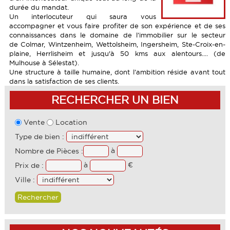
TERRAINS
durée du mandat.
LOCAUX COMMERCIAUX
CALCULETTE
Un interlocuteur qui saura vous
PROGRAMMES NEUFS
accompagner et vous faire profiter de son expérience et de ses
TERRAINS
PARTENAIRES
connaissances dans le domaine de l’immobilier sur le secteur
GARAGES
de Colmar, Wintzenheim, Wettolsheim, Ingersheim, Ste-Croix-en-
GARAGES
plaine, Herrlisheim et jusqu'à 50 kms aux alentours.... (de
Mulhouse à Sélestat).
Une structure à taille humaine, dont l’ambition réside avant tout
dans la satisfaction de ses clients.
RECHERCHER UN BIEN
Vente
Location
Type de bien :
à
Nombre de Pièces :
à
€
Prix de :
Ville :