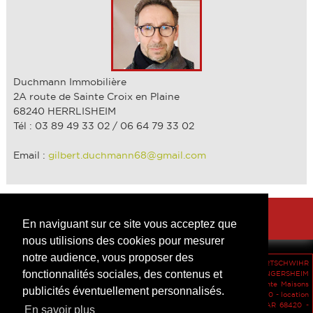
Duchmann Immobilière
2A route de Sainte Croix en Plaine
68240 HERRLISHEIM
Tél : 03 89 49 33 02 / 06 64 79 33 02
Email :
gilbert.duchmann68@gmail.com
En naviguant sur ce site vous acceptez que
nous utilisions des cookies pour mesurer
notre audience, vous proposer des
location Appartements HORBOURG-WIHR 68180 -
vente Maisons FORTSCHWIHR
fonctionnalités sociales, des contenus et
68320 -
vente Maisons SOULTZEREN 68140 -
vente Appartements INGERSHEIM
68040 -
vente Appartements HERRLISHEIM-PRES-COLMAR 68420 -
vente Maisons
publicités éventuellement personnalisés.
PFAFFENHEIM 68250 -
vente Maisons HERRLISHEIM-PRES-COLMAR 68420 -
location
Maisons COLMAR 68000 -
location Maisons HERRLISHEIM-PRES-COLMAR 68420 -
En savoir plus