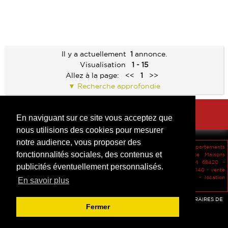
Il y a actuellement
1
annonce.
Visualisation
1 - 15
Allez à la page:
<<
1
>>
Recherche approfondie
En naviguant sur ce site vous acceptez que
nous utilisions des cookies pour mesurer
notre audience, vous proposer des
vendu Maisons HERRLISHEIM-PRES-COLMAR 68420 -
vente Appartements
fonctionnalités sociales, des contenus et
INGERSHEIM 68040 -
location Maisons EGUISHEIM 68420 -
vente Maisons
HERRLISHEIM-PRES-COLMAR 68420 -
location Maisons HERRLISHEIM 68420 -
publicités éventuellement personnalisés.
location Appartements BRUMATH 67170 -
vente Maisons SOULTZEREN 68140 -
vente
Appartements EGUISHEIM 68420 -
location Maisons COLMAR 68000 -
location
En savoir plus
Appartements HORBOURG-WIHR 68180 -
Accès agent
-
Mentions légales
-
Confidentialité des données
-
HONORAIRES DE
Fermer
L'AGENCE