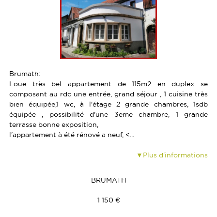
TERRAINS
LOCAUX COMMERCIAUX
CALCULETTE
PROGRAMMES NEUFS
TERRAINS
PARTENAIRES
GARAGES
GARAGES
Brumath:
Loue très bel appartement de 115m2 en duplex se
composant au rdc une entrée, grand séjour , 1 cuisine très
bien équipée,1 wc, à l'étage 2 grande chambres, 1sdb
équipée , possibilité d'une 3eme chambre, 1 grande
terrasse bonne exposition,
l'appartement à été rénové a neuf, <...
Plus d'informations
BRUMATH
1 150 €